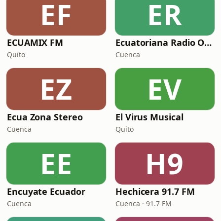
EF
ER
ECUAMIX FM
Ecuatoriana Radio Online
Quito
Cuenca
EZ
EV
Ecua Zona Stereo
El Virus Musical
Cuenca
Quito
EE
H9
Encuyate Ecuador
Hechicera 91.7 FM
Cuenca
Cuenca · 91.7 FM