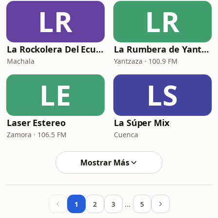
LR
LR
La Rockolera Del Ecuador
La Rumbera de Yantzaza
Machala
Yantzaza · 100.9 FM
LE
LS
Laser Estereo
La Súper Mix
Zamora · 106.5 FM
Cuenca
Mostrar Más
…
1
2
3
5