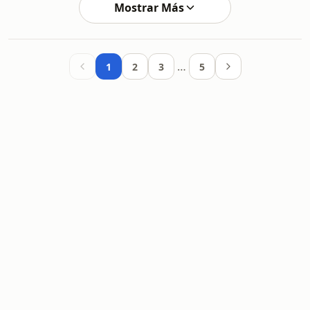
Mostrar Más
…
1
2
3
5