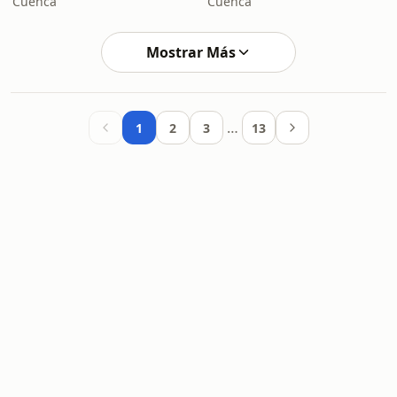
Cuenca
Cuenca
Mostrar Más
…
1
2
3
13