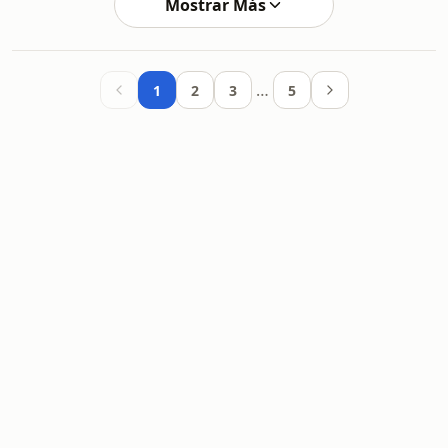
Mostrar Más
…
1
2
3
5