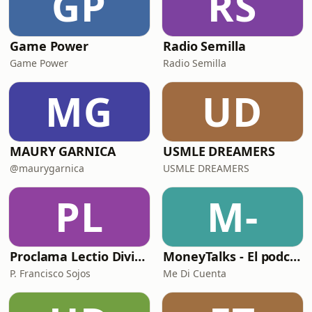
GP
RS
Game Power
Radio Semilla
Game Power
Radio Semilla
MG
UD
MAURY GARNICA
USMLE DREAMERS
@maurygarnica
USMLE DREAMERS
PL
M-
Proclama Lectio Divina
MoneyTalks - El podcast de Me Di Cuenta
P. Francisco Sojos
Me Di Cuenta