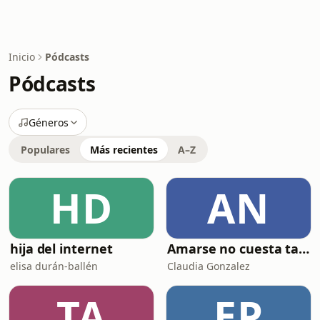
Inicio
Pódcasts
Pódcasts
Géneros
Populares
Más recientes
A–Z
HD
AN
hija del internet
Amarse no cuesta tanto
elisa durán-ballén
Claudia Gonzalez
TA
EP