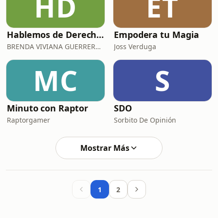
HD
ET
Hablemos de Derecho Penal y Procesal Penal Brenda Guerrero Vela
Empodera tu Magia
BRENDA VIVIANA GUERRERO VELA
Joss Verduga
MC
S
Minuto con Raptor
SDO
Raptorgamer
Sorbito De Opinión
Mostrar Más
1
2