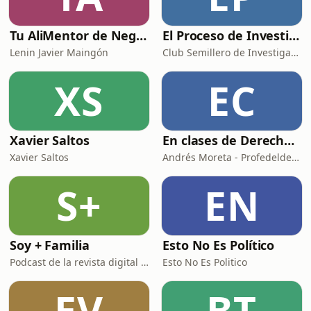
Tu AliMentor de Negocios. El podcast de Lenin Maingón.
El Proceso de Investigación Científica
Lenin Javier Maingón
Club Semillero de Investigación ESPE
XS
EC
Xavier Saltos
En clases de Derecho - Legalité
Xavier Saltos
Andrés Moreta - Profedelderecho - Legalité
S+
EN
Soy + Familia
Esto No Es Político
Podcast de la revista digital S+F
Esto No Es Politico
EV
BT