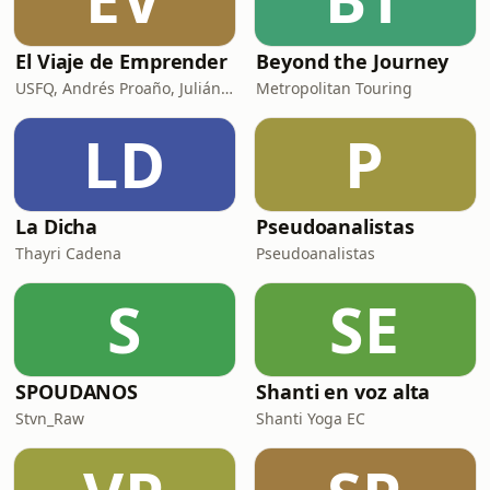
El Viaje de Emprender
Beyond the Journey
USFQ, Andrés Proaño, Julián Maya, Francisco Ramos y Sebastián Ojeda
Metropolitan Touring
LD
P
La Dicha
Pseudoanalistas
Thayri Cadena
Pseudoanalistas
S
SE
SPOUDANOS
Shanti en voz alta
Stvn_Raw
Shanti Yoga EC