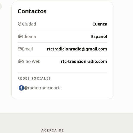
Contactos
Ciudad
Cuenca
Idioma
Español
Email
rtctradicionradio@gmail.com
Sitio Web
rtc-tradicionradio.com
REDES SOCIALES
@radiotradicionrtc
ACERCA DE