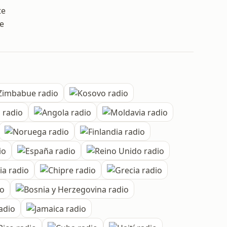
te
ce