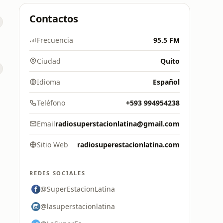
Contactos
Frecuencia
95.5 FM
Ciudad
Quito
Idioma
Español
Teléfono
+593 994954238
Email
radiosuperstacionlatina@gmail.com
Sitio Web
radiosuperestacionlatina.com
REDES SOCIALES
@SuperEstacionLatina
@lasuperstacionlatina