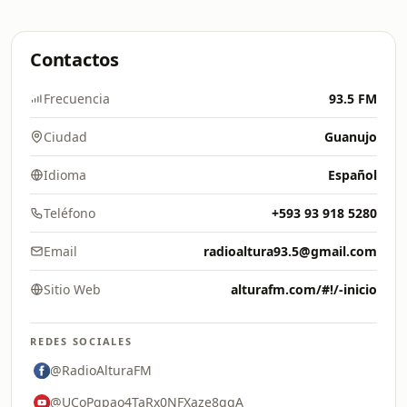
Contactos
Frecuencia
93.5 FM
Ciudad
Guanujo
Idioma
Español
Teléfono
+593 93 918 5280
Email
radioaltura93.5@gmail.com
Sitio Web
alturafm.com/#!/-inicio
REDES SOCIALES
@RadioAlturaFM
@UCoPgpao4TaRx0NFXaze8qqA