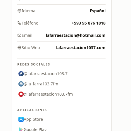
Idioma
Español
Teléfono
+593 95 876 1818
Email
lafarraestacion@hotmail.com
Sitio Web
lafarraestacion1037.com
REDES SOCIALES
@lafarraestacion103.7
@la_farra103.7fm
@lafarraestacion103.7fm
APLICACIONES
App Store
Google Play