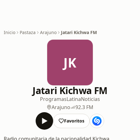
Inicio
Pastaza
Arajuno
Jatari Kichwa FM
JK
Jatari Kichwa FM
Programas
Latina
Noticias
Arajuno
92.3 FM
Favoritos
Radio comunitaria de la nacionalidad Kichwa