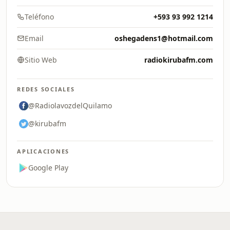
Teléfono
+593 93 992 1214
Email
oshegadens1@hotmail.com
Sitio Web
radiokirubafm.com
REDES SOCIALES
@RadiolavozdelQuilamo
@kirubafm
APLICACIONES
Google Play