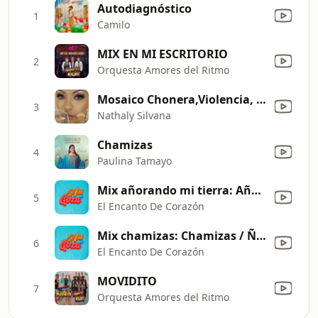
Autodiagnóstico
1
Camilo
MIX EN MI ESCRITORIO
2
Orquesta Amores del Ritmo
Mosaico Chonera,Violencia, Donde estas amor y Llorando se fue
3
Nathaly Silvana
Chamizas
4
Paulina Tamayo
Mix añorando mi tierra: Añorando mi tierra / Mi lindo Salcedo
5
El Encanto De Corazón
Mix chamizas: Chamizas / Ñapanguita / Las copitas de Rosita
6
El Encanto De Corazón
MOVIDITO
7
Orquesta Amores del Ritmo