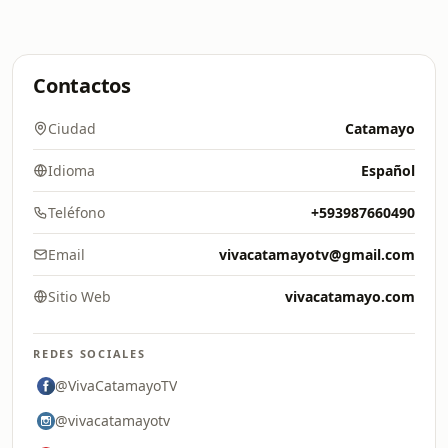
Contactos
Ciudad
Catamayo
Idioma
Español
Teléfono
+593987660490
Email
vivacatamayotv@gmail.com
Sitio Web
vivacatamayo.com
REDES SOCIALES
@VivaCatamayoTV
@vivacatamayotv