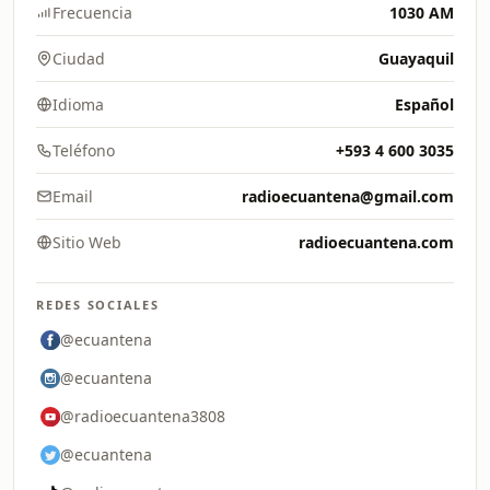
Frecuencia
1030 AM
Ciudad
Guayaquil
Idioma
Español
Teléfono
+593 4 600 3035
Email
radioecuantena@gmail.com
Sitio Web
radioecuantena.com
REDES SOCIALES
@ecuantena
@ecuantena
@radioecuantena3808
@ecuantena