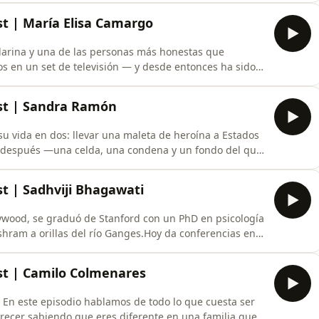
tu profesión y hasta de los roles más sagrados — como
st | María Elisa Camargo
ilarina y una de las personas más honestas que
 en un set de televisión — y desde entonces ha sido
 sin pedir permiso, sin bajarle a nada y sin
En este episodio hablamos de todo lo que normalmente
ast | Sandra Ramón
su vida en dos: llevar una maleta de heroína a Estados
no después —una celda, una condena y un fondo del que
el camino que la llevó a despertar.En este episodio de
 conversa con Sandra Ramón: actriz, coach,
st | Sadhviji Bhagawati
lywood, se graduó de Stanford con un PhD en psicología
hram a orillas del río Ganges.Hoy da conferencias en
n el Dalai Lama y es autora del memoir bestseller
o que más me importa de ella no está en sus
ast | Camilo Colmenares
En este episodio hablamos de todo lo que cuesta ser
recer sabiendo que eres diferente en una familia que