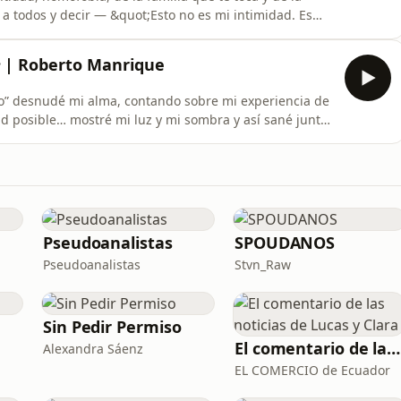
 a todos y decir — &quot;Esto no es mi intimidad. Es
ego de ser Perfecto — Episodio 1Síguenos en instagram:
️ | Roberto Manrique
cto” desnudé mi alma, contando sobre mi experiencia de
ad posible… mostré mi luz y mi sombra y así sané juntos
.He decidido llevar esa sanación un paso más allá y
orada, junto a mis amigos que ahora se desnudan
Pseudoanalistas
SPOUDANOS
Pseudoanalistas
Stvn_Raw
Sin Pedir Permiso
El comentario de las noticias de Lucas y Clara
Alexandra Sáenz
EL COMERCIO de Ecuador