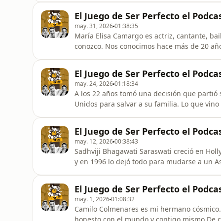
tiempo. De desidentificarte de tu nombre, 
El Juego de Ser Perfecto el Podca
el de hijo. Una con
may. 31, 2026
01:38:35
María Elisa Camargo es actriz, cantante, ba
conozco. Nos conocimos hace más de 20 años
imposible no admirar la manera en que vive:
disculparse por ser exactamente quien es.
El Juego de Ser Perfecto el Podc
se guarda.De crecer en Ecuador y d
may. 24, 2026
01:18:34
A los 22 años tomó una decisión que partió 
Unidos para salvar a su familia. Lo que vi
pocos regresan— terminó convirtiéndose en 
El Juego de Ser Perfecto, Roberto Manrique
El Juego de Ser Perfecto el Podca
conferencista, autora y
may. 12, 2026
00:38:43
Sadhviji Bhagawati Saraswati creció en Hol
y en 1996 lo dejó todo para mudarse a un As
las Naciones Unidas, comparte escenarios co
número 1 Hollywood to the Himalayas.Pero l
El Juego de Ser Perfecto el Podc
títulos.Está en lo que nos e
may. 1, 2026
01:08:32
Camilo Colmenares es mi hermano cósmico. 
honesto con el mundo y contigo mismo.De c