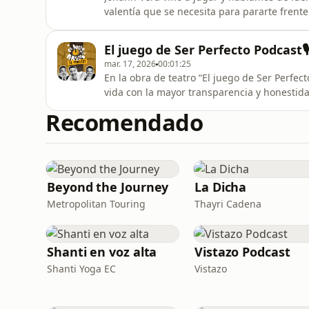
valentía que se necesita para pararte frente
parte de quien soy. Y punto.&quot;🎙️ El Ju
@QueLasCosasBuenasPasen
El juego de Ser Perfecto Podcast
mar. 17, 2026
00:01:25
En la obra de teatro “El juego de Ser Perfe
vida con la mayor transparencia y honestid
a cientos que me acompañaron en el público
Recomendado
jugar en un podcast, en esta primera temp
también.🎙️ Nuevos epi
Beyond the Journey
La Dicha
Metropolitan Touring
Thayri Cadena
Shanti en voz alta
Vistazo Podcast
Shanti Yoga EC
Vistazo