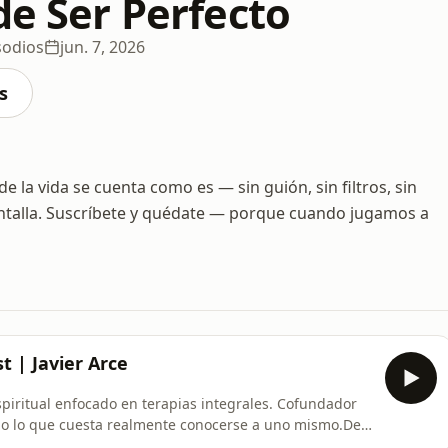
de Ser Perfecto
sodios
jun. 7, 2026
s
a vida se cuenta como es — sin guión, sin filtros, sin
pantalla. Suscríbete y quédate — porque cuando jugamos a
t | Javier Arce
espiritual enfocado en terapias integrales. Cofundador
odo lo que cuesta realmente conocerse a uno mismo.De
l creador, el jugador y el protagonista al mismo