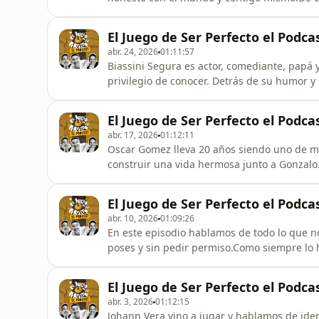
no lo espera. De recibir un diagnóstico que
no era a la muerte sino al juicio. Del juicio
El Juego de Ser Perfecto el Podca
trabajo emocional
abr. 24, 2026
01:11:57
Biassini Segura es actor, comediante, papá
privilegio de conocer. Detrás de su humor y 
algunas de las experiencias más intensas que
rituales y en el amor incondicional su mane
El Juego de Ser Perfecto el Podc
todo lo
abr. 17, 2026
01:12:11
Oscar Gomez lleva 20 años siendo uno de mi
construir una vida hermosa junto a Gonzalo. 
manera más inesperada.Pero esto no es una 
transformación.Una conversación sobre el a
El Juego de Ser Perfecto el Podc
cero. 🎙️ El Juego de ser Perfecto es el
abr. 10, 2026
01:09:26
En este episodio hablamos de todo lo que no
poses y sin pedir permiso.Como siempre lo
imperfectos. Hay que aprender a abrazarnos
esas que no se olvidan.🎙️ El Juego de ser P
El Juego de Ser Perfecto el Podca
sentarse conmigo a hablar de lo que
abr. 3, 2026
01:12:15
Johann Vera vino a jugar y hablamos de ident