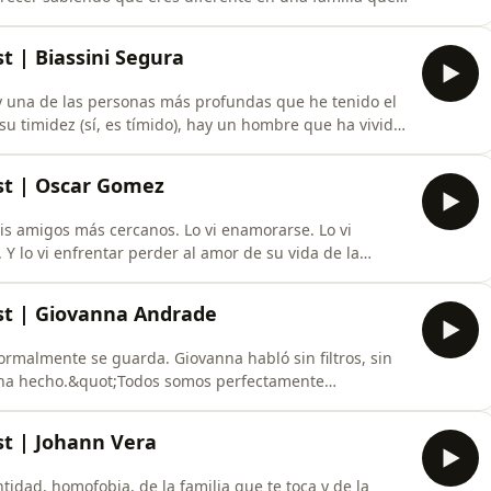
 te parte en dos y descubrir que el miedo más grande
 de los demás. Y del tuyo propio. De años de terapia y
st | Biassini Segura
 y una de las personas más profundas que he tenido el
su timidez (sí, es tímido), hay un hombre que ha vivido
 alguien puede vivir. Y que encontró en la risa, en los
ra de atravesarlas todas.En este episodio hablamos de
ast | Oscar Gomez
s amigos más cercanos. Lo vi enamorarse. Lo vi
Y lo vi enfrentar perder al amor de su vida de la
historia de pérdida. Es una historia de
mor, pérdida, humor y la valentía de rehacerse desde
ast | Giovanna Andrade
rmalmente se guarda. Giovanna habló sin filtros, sin
 ha hecho.&quot;Todos somos perfectamente
.&quot;Una conversación honesta, rebelde y libre.De
erfecto es el podcast donde mis amigos vienen a
st | Johann Vera
idad, homofobia, de la familia que te toca y de la