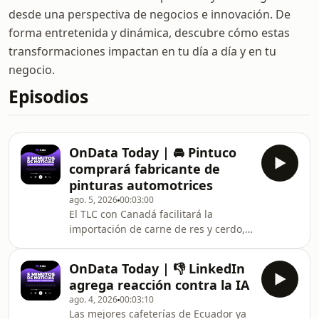
desde una perspectiva de negocios e innovación. De
forma entretenida y dinámica, descubre cómo estas
transformaciones impactan en tu día a día y en tu
negocio.
Episodios
OnData Today | 🚘 Pintuco
comprará fabricante de
pinturas automotrices
ago. 5, 2026
00:03:00
El TLC con Canadá facilitará la
importación de carne de res y cerdo,
la confianza empresarial en Ecuador
sigue en terreno optimista, Pintuco
OnData Today | 👎 LinkedIn
compra Axalta, Google presentó
agrega reacción contra la IA
Gemini Robotics 2 y Oreo junto a KFC
ago. 4, 2026
00:03:10
sorprendieron en China con una
Las mejores cafeterías de Ecuador ya
galleta inspirada en pollo frito.📢 No