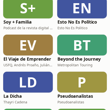
S+
EN
noticias de lunes a viernes.➡️ Conoce
más sobre nosotros: https://m
Soy + Familia
Esto No Es Político
Podcast de la revista digital S+F
Esto No Es Politico
EV
BT
El Viaje de Emprender
Beyond the Journey
USFQ, Andrés Proaño, Julián Maya, Francisco Ramos y Sebastián Ojeda
Metropolitan Touring
LD
P
La Dicha
Pseudoanalistas
Thayri Cadena
Pseudoanalistas