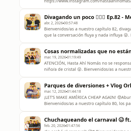
⁠⁠⁠⁠⁠⁠⁠⁠⁠⁠⁠https://www.instagram.com/hastaahinomas/⁠⁠⁠⁠⁠⁠⁠⁠
⁠⁠⁠⁠⁠⁠⁠⁠⁠⁠⁠https://www.tiktok.com/@hastaahinomas
hastaahinomaspodcast@gmail.com
Divagando un poco 🤷🏻‍♂️ Ep.82 -
abr. 2, 2026
00:57:48
Bienvenidos/as a nuestro capítulo 82, divaga
que la conversación fluya y nada influya 😜
arrepentimos? Que tenemos miedo? Acompaña
para ir a ver al buen Fran Ponce 🇪🇺. Todo 
Cosas normalizadas que no están bi
se vienen cositasssss…😜Pe
mar. 19, 2026
01:19:49
ATENCIÓN, Hasta Ahí Nomás no se responsabi
niño/a de cristal 😜. Bienvenidos/as a nues
🙅🏻‍♂️. En donde conversaremos sobre cómo 
no están bien, y como han llegado PEORES t
Parques de diversiones + Vlog Or
sincero desde nuestra perspe
mar. 12, 2026
01:44:18
¡LET’S MAKE AMÉRICA CHEAP AGAIN! 🤑Aburr
Bienvenidos/as a nuestro capítulo 80, los 
lugares que aveces la seguridad no es su m
marcaron la infancia de muchos hasta pequ
Chuchaqueando el carnaval 🥴 ft.
como también de esos parques en donde un
feb. 20, 2026
01:47:56