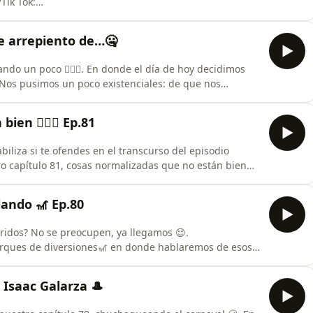
⁠⁠⁠Tik Tok:
podcast?⁠Nuestro correo:
 Me arrepiento de…🤐
ndo un poco 🤷🏻‍♂️. En donde el día de hoy decidimos
. Nos pusimos un poco existenciales: de que nos
do de un pequeño análisis de la futura travesía
esto y más el día de hoy! Y pendientes a lo que se viene,
en 🙅🏻‍♂️ Ep.81
liza si te ofendes en el transcurso del episodio
tro capítulo 81, cosas normalizadas que no están bien
la sociedad se ha acostumbrado a cosas que en efecto
endencias 🤕. Donde daremos un análisis crítico y
lando 🎢 Ep.80
idos? No se preocupen, ya llegamos 😌.
parques de diversiones🎢 en donde hablaremos de esos
ayor fuerte 🔩🤭. Desde esos icónicos juegos que
eños accidentes que pasas cuando suceden 💩. Así
 Isaac Galarza 🎩
 fast pass