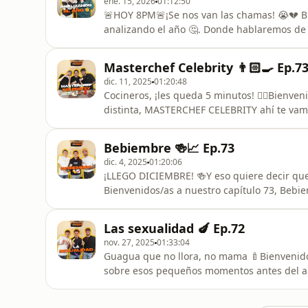
ene. 15, 2026
01:12:50
🚨HOY 8PM🚨¡Se nos van las chamas! 😭💔 Bi
analizando el año 🤔. Donde hablaremos de 
nos dejó? Qué eventos sucedieron en dich
que pase en este 2026 🤭. Una pequeña char
Masterchef Celebrity 👨🏻‍🍳 Ep.7
Feliz año comunidad les queremos 🫶🏼
dic. 11, 2025
01:20:48
Cocineros, ¡les queda 5 minutos! ✋🏻Bienven
distinta, MASTERCHEF CELEBRITY ahí te vam
hablaremos de ese bello arte que se llama 
comida? ¿Peor restaurante? ¿Lombrices en la
Bebiembre 🍻📈 Ep.73
y deléitate con nuestra ha
dic. 4, 2025
01:20:06
¡LLEGO DICIEMBRE! 🍻Y eso quiere decir que
Bienvenidos/as a nuestro capítulo 73, Beb
nostálgico, en donde repasamos nuestras m
hipócritamente todos somos católicos 😇. H
Las sexualidad 🍆 Ep.72
chupe 🥃, lo rico que se come el mes y los a
nov. 27, 2025
01:33:04
Guagua que no llora, no mama 🍼Bienvenido
sobre esos pequeños momentos antes del a
curiosidad hasta esos incómodos momentos
virgenes adictos al Fortnite, saquen papel y