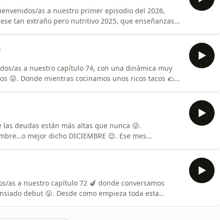
envenidos/as a nuestro primer episodio del 2026,
ese tan extraño pero nutritivo 2025, que enseñanzas
o año? Y damos un breve repaso a lo que ESPERAMOS
la, y la primera de TODO lo que se viene en este año!
3
idos/as a nuestro capítulo 74, con una dinámica muy
os 😜. Donde mientras cocinamos unos ricos tacos 🌮
&quot;tragar comida” 😜. ¿Comerian con pelos en la
 ensalada aceptables? Todo eso y más aquí 🤭. Siéntate
 las deudas están más altas que nunca 😜.
iembre…o mejor dicho DICIEMBRE 😌. Ese mes
etas del año, apreciamos la gente que tenemos e
ablaremos de esas cenas que son pretexto para el
gasajos! Sién
s/as a nuestro capítulo 72 🍆 donde conversamos
nsiado debut 😛. Desde como empieza toda esta
 donde el muchacho no quiere funcionar 🤭. Amigos
 lápiz y tomen apuntes, es gratis 🫡. Siéntense y