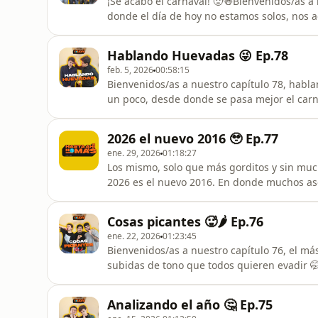
¡Se acabó el carnaval! 🥵🍻Bienvenidos/as a
donde el día de hoy no estamos solos, nos 
un poquito de las FFF, la Izzi Ranch, polém
afrontar…el compromiso 😜🤭. Siéntense y di
Hablando Huevadas 😜 Ep.78
eso si, el que se pica pi
feb. 5, 2026
00:58:15
Bienvenidos/as a nuestro capítulo 78, habl
un poco, desde donde se pasa mejor el carna
tres consejos que no solo le van a servir al
disfruten de esta conversación random. Ah y 
2026 el nuevo 2016 🥹 Ep.77
😜🙄. Pero bueno,
ene. 29, 2026
01:18:27
Los mismo, solo que más gorditos y sin much
2026 es el nuevo 2016. En donde muchos ase
comprobar, analizando qué hacíamos en es
conocíamos? Hacíamos el DAB? Todo eso y 
Cosas picantes 🥵🌶️ Ep.76
pequeño viaje en el tiempo. Pero bueno, ha
ene. 22, 2026
01:23:45
Bienvenidos/as a nuestro capítulo 76, el má
subidas de tono que todos quieren evadir 
filtrados y preguntas incómodas 😜 mientra
Nomás&quot; 🤷🏻‍♂️. Daremos un anuncio im
Analizando el año 🤔 Ep.75
famosas salsas. Siéntate y disfruta