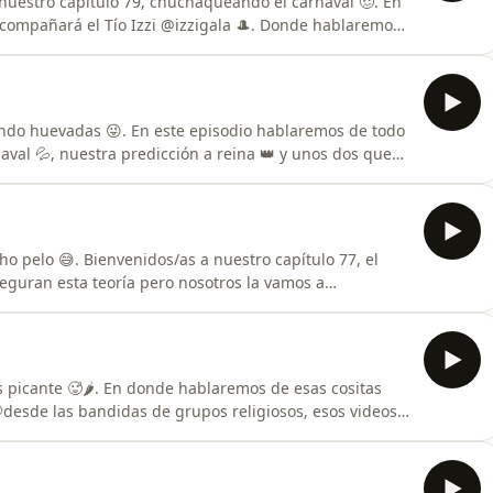
 nuestro capítulo 79, chuchaqueando el carnaval 🥴. En
acompañará el Tío Izzi @izzigala 🎩. Donde hablaremos
icas y el reto más grande que todo hombre debe
sfruten con nosotros de este tremendo episodio!! Pero
ando huevadas 😜. En este episodio hablaremos de todo
val 💦, nuestra predicción a reina 👑 y unos dos que
 Juanchis… sino que a ustedes también 😜. Siéntense y
si, ya se estrenó ayer pero el Felo no mandó las fotos
o pelo 😅. Bienvenidos/as a nuestro capítulo 77, el
guran esta teoría pero nosotros la vamos a
e año. Como nos veíamos? Que hacíamos? Nos
mucho más 🫡. Siéntense y acompáñenos en este
sta ahí nom
s picante 🥵🌶️. En donde hablaremos de esas cositas
desde las bandidas de grupos religiosos, esos videos
s realizamos nuestra salsa &quot;Hasta Ahí
portante de un evento que se avecina y probamos sus