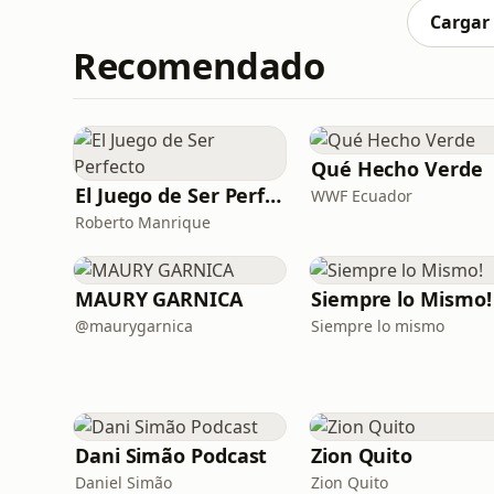
disfruten de esta amena conversación, per
Cargar
Recomendado
Qué Hecho Verde
El Juego de Ser Perfecto
WWF Ecuador
Roberto Manrique
MAURY GARNICA
Siempre lo Mismo!
@maurygarnica
Siempre lo mismo
Dani Simão Podcast
Zion Quito
Daniel Simão
Zion Quito