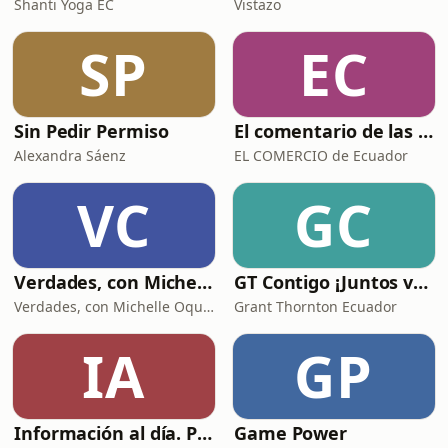
Shanti Yoga EC
Vistazo
SP
EC
Sin Pedir Permiso
El comentario de las noticias de Lucas y Clara
Alexandra Sáenz
EL COMERCIO de Ecuador
VC
GC
Verdades, con Michelle Oquendo
GT Contigo ¡Juntos vamos más allá! - Ecuador
Verdades, con Michelle Oquendo
Grant Thornton Ecuador
IA
GP
Información al día. Podcast de EL COMERCIO
Game Power