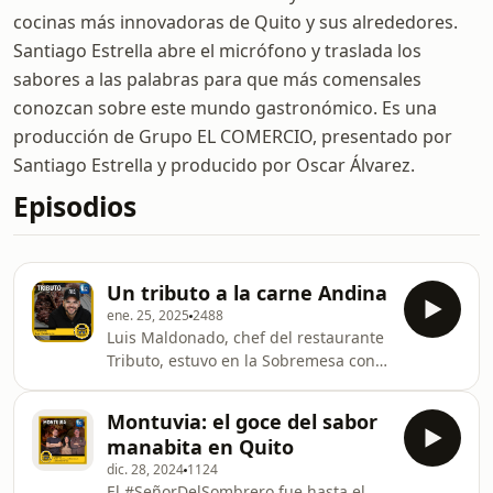
cocinas más innovadoras de Quito y sus alrededores.
Santiago Estrella abre el micrófono y traslada los
sabores a las palabras para que más comensales
conozcan sobre este mundo gastronómico. Es una
producción de Grupo EL COMERCIO, presentado por
Santiago Estrella y producido por Oscar Álvarez.
Episodios
Un tributo a la carne Andina
ene. 25, 2025
2488
Luis Maldonado, chef del restaurante
Tributo, estuvo en la Sobremesa con
el Señor del Sombrero, para hablar de
las carnes, la valoración de la vaca
Montuvia: el goce del sabor
andina y su calidad, el respeto al ser
manabita en Quito
que se sacrificó para brindarnos
dic. 28, 2024
1124
alimento. Además, conversamos
El #SeñorDelSombrero fue hasta el