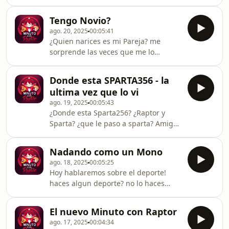
Andorra, intentare explicartelo de la
manera mas facil de todas!! Ademas
Tengo Novio?
de como puedes hacer buenos
ago. 20, 2025
00:05:41
amigos!
¿Quien narices es mi Pareja? me
sorprende las veces que me lo
preguntan, y eso, que esta en todas
mis redes la persona que se ha
Donde esta SPARTA356 - la
ganado mi corazon, es cuestion de
ultima vez que lo vi
que me sigas en Insta o en Tiktok
ago. 19, 2025
00:05:43
¿Donde esta Sparta256? ¿Raptor y
Sparta? ¿que le paso a sparta? Amigos
no soy Sparta, soy Raptor asi que hoy
te dire lo que se nada mas y nada
Nadando como un Mono
menos.
ago. 18, 2025
00:05:25
Hoy hablaremos sobre el deporte!
haces algun deporte? no lo haces
porque no tienes tiempo o porque te
da pereza! venga vamos a hablar un
El nuevo Minuto con Raptor
poco
ago. 17, 2025
00:04:34