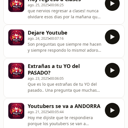
ago. 25, 2025
00:06:25
que nervios regresar a clases! nunca
olvidare esos dias por la mañana que
me daban tanta pereza el ir a mi
colegio... asi tampoco olvidare como
Dejare Youtube
peleaba con mis amigos y familia por
ago. 24, 2025
00:07:16
tener opiniones distintas
Son preguntas que siempre me hacen
y siempre respondo lo mismo! adoro
youtube y me encanta
Extrañas a tu YO del
PASADO?
ago. 23, 2025
00:06:05
Que es lo que estrañas de tu YO del
pasado.. Una pregunta que muchas
personas se plantean y me hacen...
Hoy hablaremos del pasado y del
Youtubers se va a ANDORRA
presente
ago. 21, 2025
00:05:44
Hoy me dijiste que te respondiera
porque los youtubers se van a