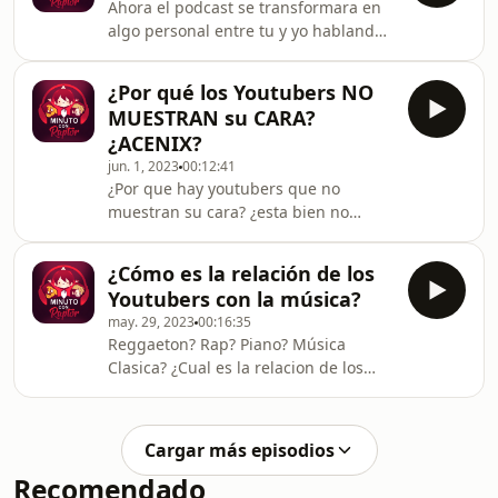
Ahora el podcast se transformara en
algo personal entre tu y yo hablando
de cosillas que nos tormente en el dia
a dia
¿Por qué los Youtubers NO
MUESTRAN su CARA?
¿ACENIX?
jun. 1, 2023
00:12:41
¿Por que hay youtubers que no
muestran su cara? ¿esta bien no
mostrar la cara? Nuestra
recomendacion ante esta pregunta
¿Cómo es la relación de los
que es muy delicada para cualquier
Youtubers con la música?
persona.
may. 29, 2023
00:16:35
Reggaeton? Rap? Piano? Música
Clasica? ¿Cual es la relacion de los
youtubers con la musica!?
Cargar más episodios
Recomendado