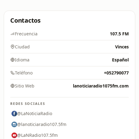
Contactos
Frecuencia
107.5 FM
Ciudad
Vinces
Idioma
Español
Teléfono
+052790077
Sitio Web
lanoticiaradio1075fm.com
REDES SOCIALES
@LaNoticiaRadio
@lanoticiaradio107.5fm
@LaNRadio107.5fm