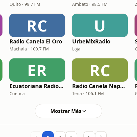
Quito · 99.7 FM
Ambato · 98.5 FM
RC
U
Radio Canela El Oro
UrbeMixRadio
Machala · 100.7 FM
Loja
ER
RC
Ecuatoriana Radio Online
Radio Canela Napo 106.1 FM
Cuenca
Tena · 106.1 FM
Mostrar Más