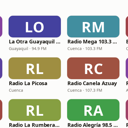
LO
RM
La Otra Guayaquil 94.9 FM
Radio Mega 103.3 FM
Guayaquil · 94.9 FM
Cuenca · 103.3 FM
RL
RC
Radio La Picosa
Radio Canela Azuay
Cuenca
Cuenca · 107.3 FM
RL
RA
Radio La Rumbera 99.7 FM
Radio Alegría 98.5 FM