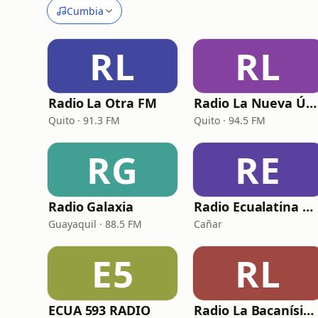
Cumbia
RL
RL
Radio La Otra FM
Radio La Nueva Única 94.5 FM
Quito · 91.3 FM
Quito · 94.5 FM
RG
RE
Radio Galaxia
Radio Ecualatina Mix
Guayaquil · 88.5 FM
Cañar
E5
RL
ECUA 593 RADIO
Radio La Bacanísima del Ecuador