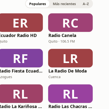
Populares
Más recientes
A–Z
ER
RC
Ecuador Radio HD
Radio Canela
Quito
Quito · 106.5 FM
RF
LR
Radio Fiesta Ecuador
La Radio De Moda
Azogues
Cuenca
RL
RL
Radio La Kariñosa FM
Radio Las Chacras Manabi