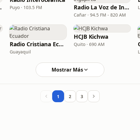
vas 95.3 FM
Radio La Voz de Ingapirca
Puyo · 103.5 FM
L
Cañar · 94.5 FM - 820 AM
HCJB Kichwa
Radio Cristiana Ecuador
Quito · 690 AM
Guayaquil
Mostrar Más
1
2
3