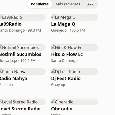
Populares
Más recientes
A–Z
La99Radio
La Mega Q
Santo Domingo · 99.3 FM
Quevedo · 103.5 FM
Notimil Sucumbios
Hits & Flow Ec
Nueva Loja · 100.9 FM
Santo Domingo
Radio Nahya
Dj Fest Radio
Machala
Guayaquil
Level Stereo Radio
Ciberadio
Cuenca
Quito