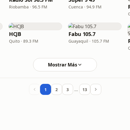
Riobamba · 96.5 FM
Cuenca · 94.9 FM
HCJB
Fabu 105.7
Quito · 89.3 FM
Guayaquil · 105.7 FM
Mostrar Más
…
1
2
3
13