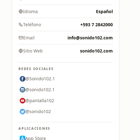
Idioma
Español
Teléfono
+593 7 2842000
Email
info@sonido102.com
Sitio Web
sonido102.com
REDES SOCIALES
@Sonido102.1
@sonido102.1
@pantalla102
@sonido102
APLICACIONES
App Store