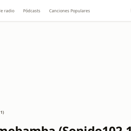
e radio
Pódcasts
Canciones Populares
1)
mebamba (Sonido102.1