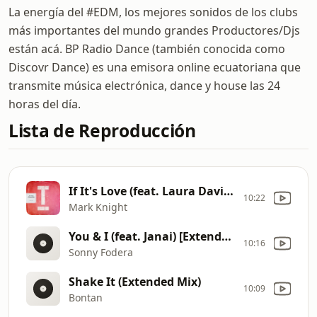
La energía del #EDM, los mejores sonidos de los clubs
más importantes del mundo grandes Productores/Djs
están acá. BP Radio Dance (también conocida como
Discovr Dance) es una emisora online ecuatoriana que
transmite música electrónica, dance y house las 24
horas del día.
Lista de Reproducción
If It's Love (feat. Laura Davie & The Melody Men) [Extended Mix]
10:22
Mark Knight
You & I (feat. Janai) [Extended Mix]
10:16
Sonny Fodera
Shake It (Extended Mix)
10:09
Bontan