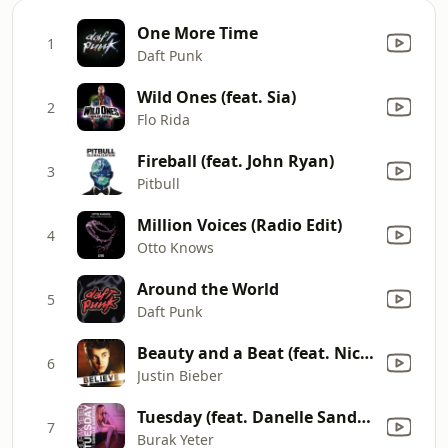
One More Time
1
Daft Punk
Wild Ones (feat. Sia)
2
Flo Rida
Fireball (feat. John Ryan)
3
Pitbull
Million Voices (Radio Edit)
4
Otto Knows
Around the World
5
Daft Punk
Beauty and a Beat (feat. Nicki Minaj)
6
Justin Bieber
Tuesday (feat. Danelle Sandoval)
7
Burak Yeter