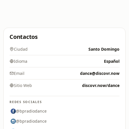
Contactos
Ciudad
Santo Domingo
Idioma
Español
Email
dance@discovr.now
Sitio Web
discovr.now/dance
REDES SOCIALES
@bpradiodance
@bpradiodance