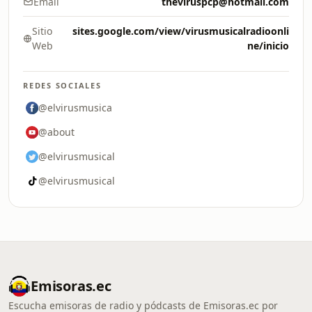
Email
theviruspcp@hotmail.com
Sitio
sites.google.com/view/virusmusicalradioonli
Web
ne/inicio
REDES SOCIALES
@elvirusmusica
@about
@elvirusmusical
@elvirusmusical
Emisoras.ec
Escucha emisoras de radio y pódcasts de Emisoras.ec por