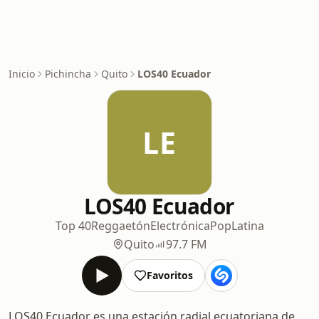
Inicio
Pichincha
Quito
LOS40 Ecuador
LE
LOS40 Ecuador
Top 40
Reggaetón
Electrónica
Pop
Latina
Quito
97.7 FM
Favoritos
LOS40 Ecuador es una estación radial ecuatoriana de