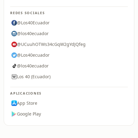
REDES SOCIALES
@Los40Ecuador
@los40ecuador
@UCuuhOTWs34cGqW2gYdJQfeg
@Los40ecuador
@los40ecuador
Los 40 (Ecuador)
APLICACIONES
App Store
Google Play