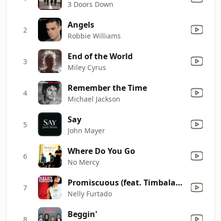
3 Doors Down
Angels
2
Robbie Williams
End of the World
3
Miley Cyrus
Remember the Time
4
Michael Jackson
Say
5
John Mayer
Where Do You Go
6
No Mercy
Promiscuous (feat. Timbaland)
7
Nelly Furtado
Beggin'
8