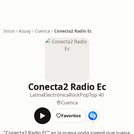
Inicio
Azuay
Cuenca
Conecta2 Radio Ec
Conecta2 Radio Ec
Latina
Electrónica
Rock
Pop
Top 40
Cuenca
Favoritos
"Conecta2 Radio EC" es la nueva onda juvenil que suena