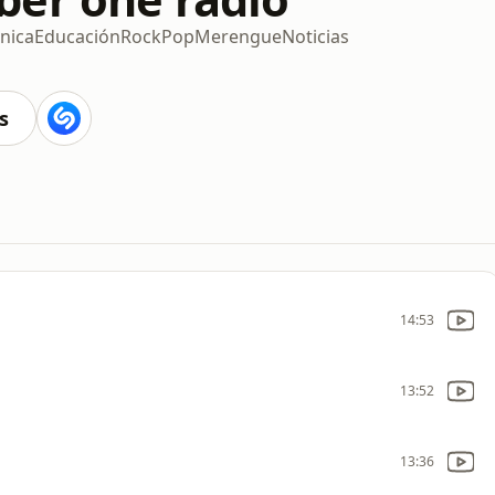
ónica
Educación
Rock
Pop
Merengue
Noticias
s
14:53
13:52
13:36