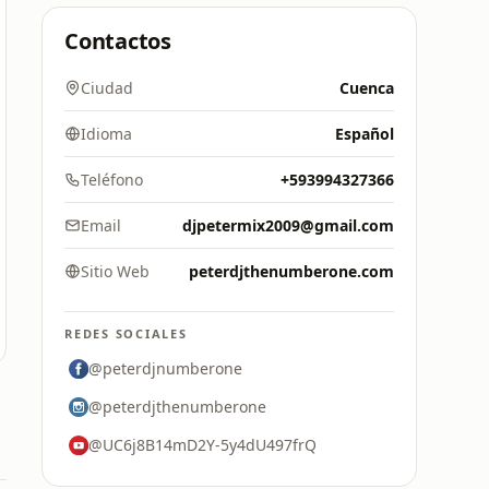
Contactos
Ciudad
Cuenca
Idioma
Español
Teléfono
+593994327366
Email
djpetermix2009@gmail.com
Sitio Web
peterdjthenumberone.com
REDES SOCIALES
@peterdjnumberone
@peterdjthenumberone
@UC6j8B14mD2Y-5y4dU497frQ