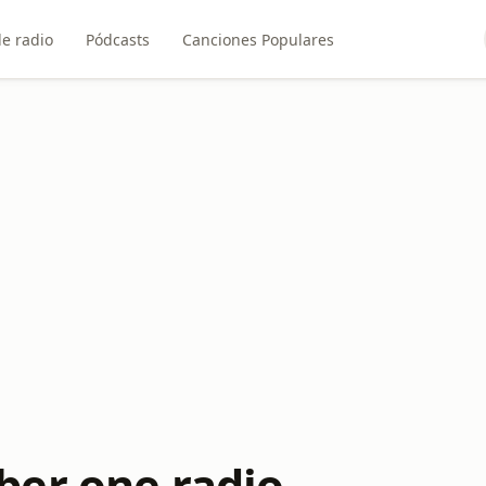
e radio
Pódcasts
Canciones Populares
er one radio