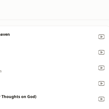
eaven
rs
r Thoughts on God)