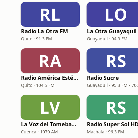
RL
LO
Radio La Otra FM
L
Quito · 91.3 FM
Guayaquil · 94.9 FM
RA
RS
Radio América Estéreo
Radio Sucre
Quito · 104.5 FM
LV
RS
La Voz del Tomebamba
Radio Super Sol H
Cuenca · 1070 AM
Machala · 96.3 FM