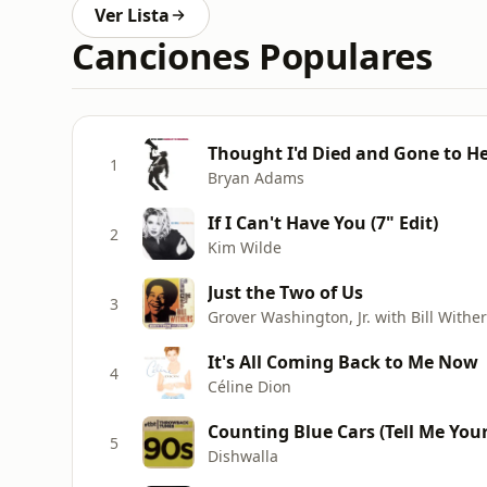
Ver Lista
Canciones Populares
Thought I'd Died and Gone to H
1
Bryan Adams
If I Can't Have You (7" Edit)
2
Kim Wilde
Just the Two of Us
3
Grover Washington, Jr. with Bill Withe
It's All Coming Back to Me Now
4
Céline Dion
Counting Blue Cars (Tell Me You
5
Dishwalla