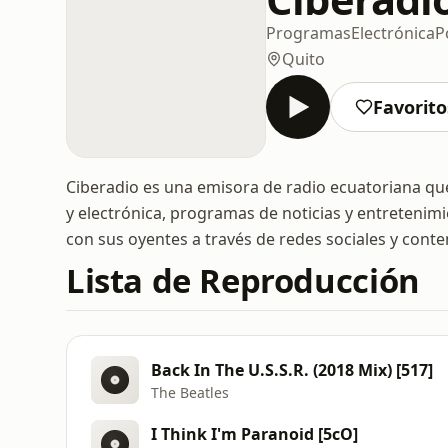
Programas
Electrónica
P
Quito
Favorito
Ciberadio es una emisora de radio ecuatoriana q
y electrónica, programas de noticias y entretenimie
con sus oyentes a través de redes sociales y cont
Lista de Reproducción
Back In The U.S.S.R. (2018 Mix) [517]
The Beatles
I Think I'm Paranoid [5cO]