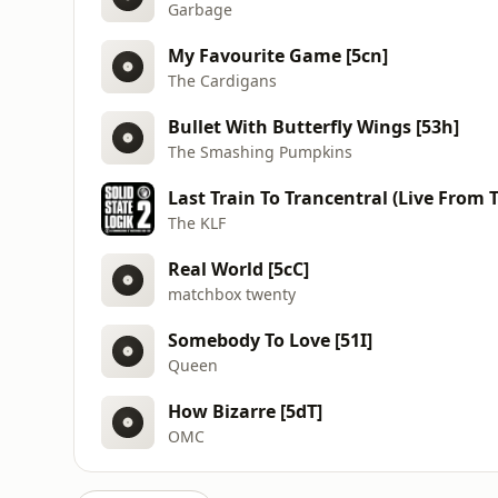
Garbage
My Favourite Game [5cn]
The Cardigans
Bullet With Butterfly Wings [53h]
The Smashing Pumpkins
Last Train To Trancentral (Live From 
The KLF
Real World [5cC]
matchbox twenty
Somebody To Love [51I]
Queen
How Bizarre [5dT]
OMC