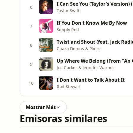
I Can See You (Taylor's Version)
6
Taylor Swift
If You Don't Know Me By Now
7
Simply Red
Twist and Shout (feat. Jack Radi
8
Chaka Demus & Pliers
Up Where We Belong (From "An 
9
Joe Cocker & Jennifer Warnes
I Don't Want to Talk About It
10
Rod Stewart
Mostrar Más
Emisoras similares