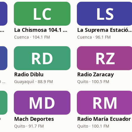
LC
LS
a Otra Guayaquil 94.9 FM
La Chismosa 104.1 FM
La Suprema Estación 96
Cuenca · 104.1 FM
Cuenca · 96.1 FM
RD
RZ
Radio Diblu
Radio Zaracay
Guayaquil · 95.3 FM - 700 AM
Guayaquil · 88.9 FM
Quito · 100.5 FM
MD
RM
D
Mach Deportes
Radio María Ecuador
Quito · 91.7 FM
Quito · 100.1 FM