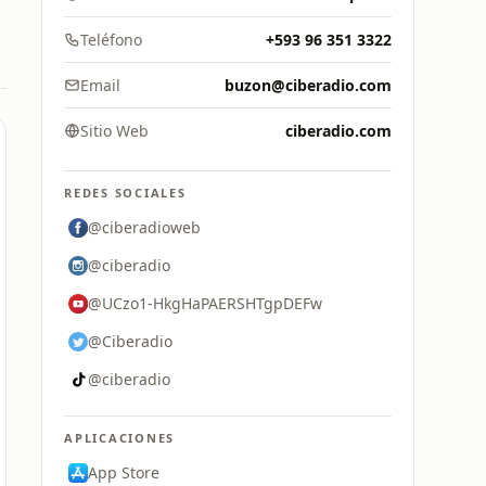
Teléfono
+593 96 351 3322
Email
buzon@ciberadio.com
Sitio Web
ciberadio.com
REDES SOCIALES
@ciberadioweb
@ciberadio
@UCzo1-HkgHaPAERSHTgpDEFw
@Ciberadio
@ciberadio
APLICACIONES
App Store