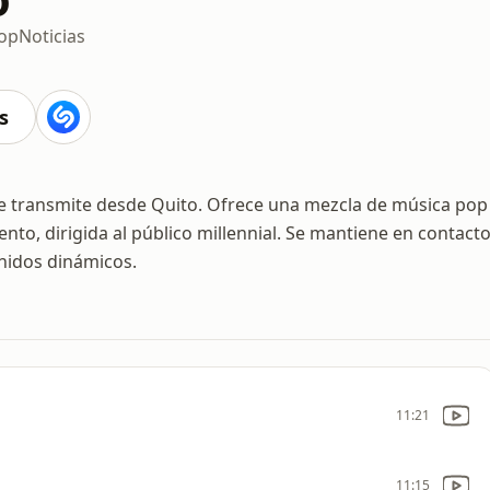
op
Noticias
s
ue transmite desde Quito. Ofrece una mezcla de música pop
nto, dirigida al público millennial. Se mantiene en contact
enidos dinámicos.
11:21
11:15