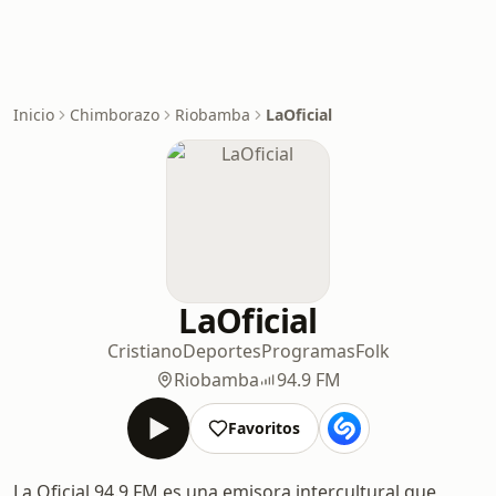
Inicio
Chimborazo
Riobamba
LaOficial
LaOficial
Cristiano
Deportes
Programas
Folk
Riobamba
94.9 FM
Favoritos
La Oficial 94.9 FM es una emisora intercultural que