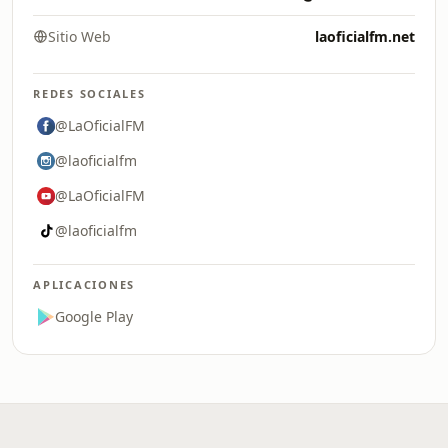
Sitio Web
laoficialfm.net
REDES SOCIALES
@LaOficialFM
@laoficialfm
@LaOficialFM
@laoficialfm
APLICACIONES
Google Play