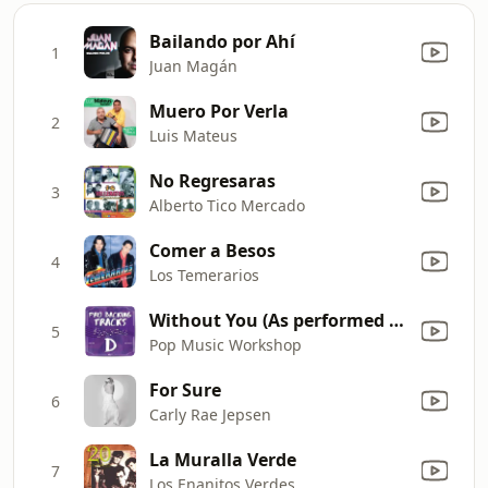
Bailando por Ahí
1
Juan Magán
Muero Por Verla
2
Luis Mateus
No Regresaras
3
Alberto Tico Mercado
Comer a Besos
4
Los Temerarios
Without You (Αs performed by David Guetta ft Usher)
5
Pop Music Workshop
For Sure
6
Carly Rae Jepsen
La Muralla Verde
7
Los Enanitos Verdes