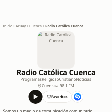
Inicio
Azuay
Cuenca
Radio Católica Cuenca
Radio Católica Cuenca
Programas
Religioso
Cristiano
Noticias
Cuenca
98.1 FM
Favoritos
Somos un medio de comunicación comunitario,