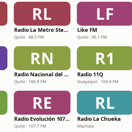
RL
LF
Radio La Metro Stereo
Like FM
Quito · 88.5 FM
Quito · 96.1 FM
RN
R1
Radio Nacional del Ecuador
Radio 11Q
Quito · 106.9 FM
Guayaquil · 104.9 FM
RE
RL
Radio Evolución 107.7 FM
Radio La Chueka
Quito · 107.7 FM
Machala