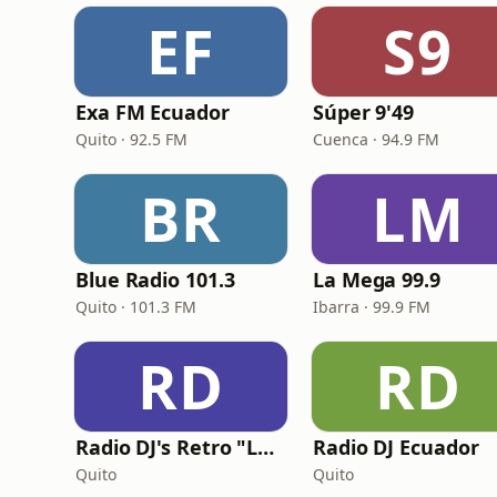
EF
S9
Exa FM Ecuador
Súper 9'49
Quito · 92.5 FM
Cuenca · 94.9 FM
BR
LM
Blue Radio 101.3
La Mega 99.9
Quito · 101.3 FM
Ibarra · 99.9 FM
RD
RD
Radio DJ's Retro "La Radio Retro"
Radio DJ Ecuador
Quito
Quito