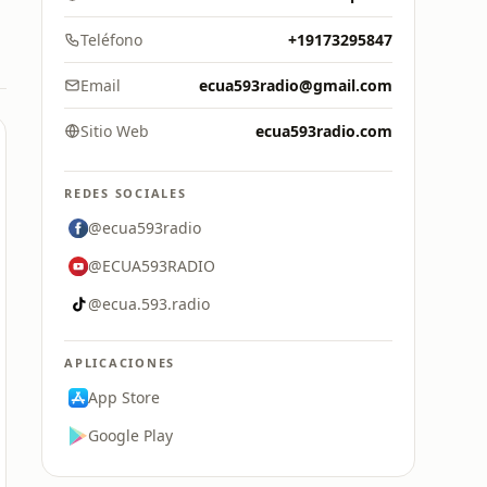
Teléfono
+19173295847
Email
ecua593radio@gmail.com
Sitio Web
ecua593radio.com
REDES SOCIALES
@ecua593radio
@ECUA593RADIO
@ecua.593.radio
APLICACIONES
App Store
Google Play