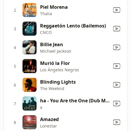
Piel Morena
2
Thalia
Reggaetón Lento (Bailemos)
3
CNCO
Billie Jean
4
Michael Jackson
Murió la Flor
5
Los Ángeles Negros
Blinding Lights
6
The Weeknd
ha - You Are the One (Dub Mix Edit)
7
a
Amazed
8
Lonestar