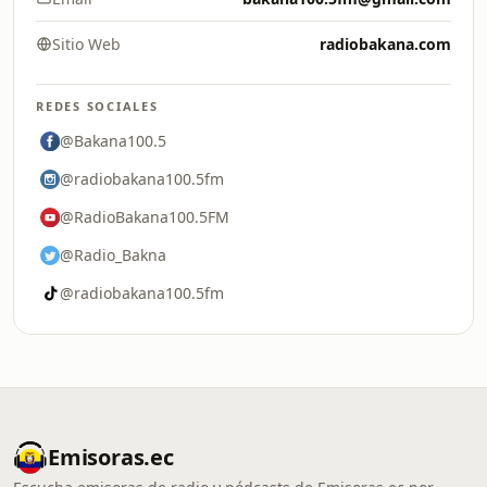
Sitio Web
radiobakana.com
REDES SOCIALES
@Bakana100.5
@radiobakana100.5fm
@RadioBakana100.5FM
@Radio_Bakna
@radiobakana100.5fm
Emisoras.ec