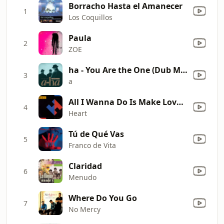
Borracho Hasta el Amanecer
1
Los Coquillos
Paula
2
ZOE
ha - You Are the One (Dub Mix Edit)
3
a
All I Wanna Do Is Make Love to You
4
Heart
Tú de Qué Vas
5
Franco de Vita
Claridad
6
Menudo
Where Do You Go
7
No Mercy