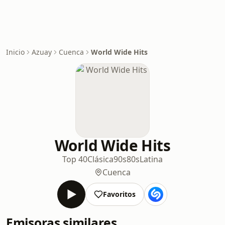
Inicio
Azuay
Cuenca
World Wide Hits
World Wide Hits
Top 40
Clásica
90s
80s
Latina
Cuenca
Favoritos
Emisoras similares