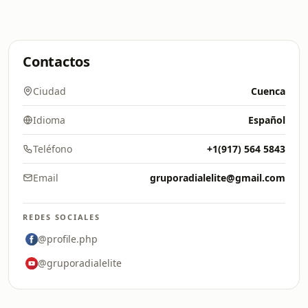
Contactos
Ciudad
Cuenca
Idioma
Español
Teléfono
+1(917) 564 5843
Email
gruporadialelite@gmail.com
REDES SOCIALES
@profile.php
@gruporadialelite