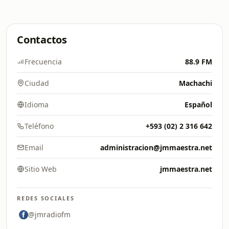
Contactos
Frecuencia
88.9 FM
Ciudad
Machachi
Idioma
Español
Teléfono
+593 (02) 2 316 642
Email
administracion@jmmaestra.net
Sitio Web
jmmaestra.net
REDES SOCIALES
@jmradiofm