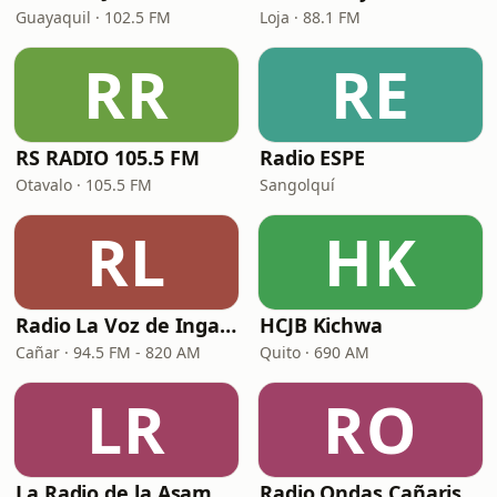
Guayaquil · 102.5 FM
Loja · 88.1 FM
RR
RE
RS RADIO 105.5 FM
Radio ESPE
Otavalo · 105.5 FM
Sangolquí
RL
HK
Radio La Voz de Ingapirca
HCJB Kichwa
Cañar · 94.5 FM - 820 AM
Quito · 690 AM
LR
RO
La Radio de la Asamblea Nacional
Radio Ondas Cañaris