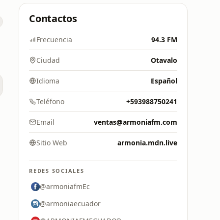
Contactos
Frecuencia
94.3 FM
Ciudad
Otavalo
Idioma
Español
Teléfono
+593988750241
Email
ventas@armoniafm.com
Sitio Web
armonia.mdn.live
REDES SOCIALES
@armoniafmEc
@armoniaecuador