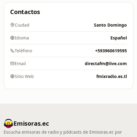
Contactos
Ciudad
Santo Domingo
Idioma
Español
Teléfono
+593960619595
Email
directafm@live.com
Sitio Web
fmixradio.es.tl
Emisoras.ec
Escucha emisoras de radio y pódcasts de Emisoras.ec por