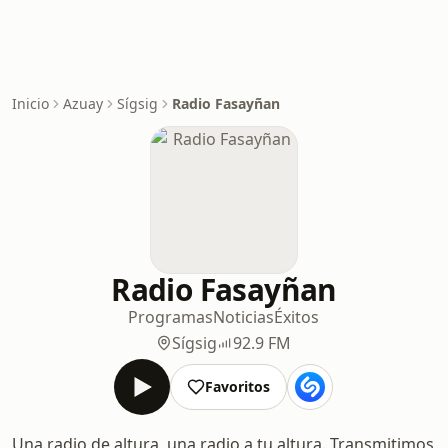
Inicio
Azuay
Sígsig
Radio Fasayñan
Radio Fasayñan
Programas
Noticias
Éxitos
Sígsig
92.9 FM
Favoritos
Una radio de altura, una radio a tu altura. Transmitimos