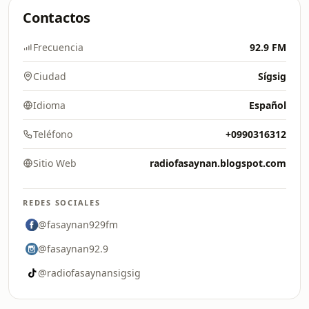
Contactos
Frecuencia
92.9 FM
Ciudad
Sígsig
Idioma
Español
Teléfono
+0990316312
Sitio Web
radiofasaynan.blogspot.com
REDES SOCIALES
@fasaynan929fm
@fasaynan92.9
@radiofasaynansigsig