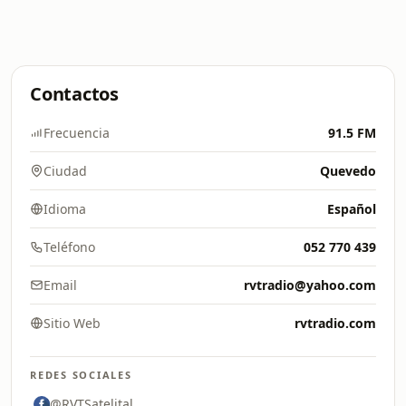
Contactos
Frecuencia
91.5 FM
Ciudad
Quevedo
Idioma
Español
Teléfono
052 770 439
Email
rvtradio@yahoo.com
Sitio Web
rvtradio.com
REDES SOCIALES
@RVTSatelital