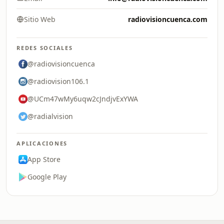
Sitio Web
radiovisioncuenca.com
REDES SOCIALES
@radiovisioncuenca
@radiovision106.1
@UCm47wMy6uqw2cJndjvExYWA
@radialvision
APLICACIONES
App Store
Google Play