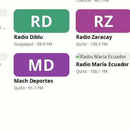
Cuenca · 96.1 FM
RD
RZ
Guayaquil · 95.3 FM - 700 AM
Radio Diblu
Radio Zaracay
Guayaquil · 88.9 FM
Quito · 100.5 FM
MD
D
Radio María Ecuador
Quito · 100.1 FM
Mach Deportes
Quito · 91.7 FM