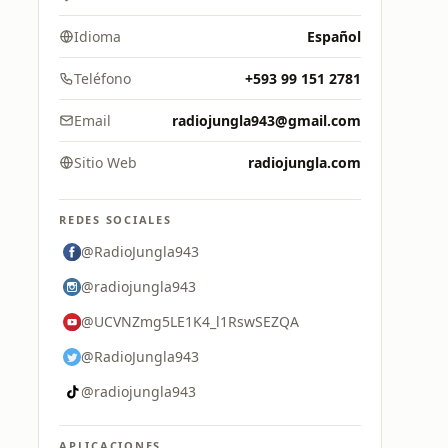
Idioma
Español
Teléfono
+593 99 151 2781
Email
radiojungla943@gmail.com
Sitio Web
radiojungla.com
REDES SOCIALES
@RadioJungla943
@radiojungla943
@UCVNZmg5LE1K4_l1RswSEZQA
@RadioJungla943
@radiojungla943
APLICACIONES