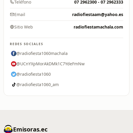
Teléfono
07 2962300 - 07 2962333
Email
radiofiestaam@yahoo.es
Sitio Web
radiofiestamachala.com
REDES SOCIALES
@radiofiesta1060machala
@UCnYXpMorAkDMk1C7YdeFmNw
@radiofiesta1060
@radiofiesta1060_am
Emisoras.ec