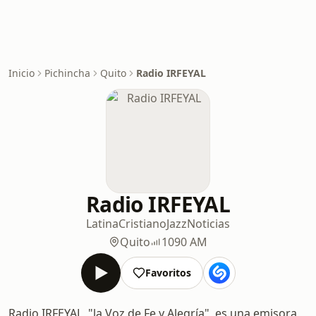
Inicio
Pichincha
Quito
Radio IRFEYAL
Radio IRFEYAL
Latina
Cristiano
Jazz
Noticias
Quito
1090 AM
Favoritos
Radio IRFEYAL, "la Voz de Fe y Alegría", es una emisora