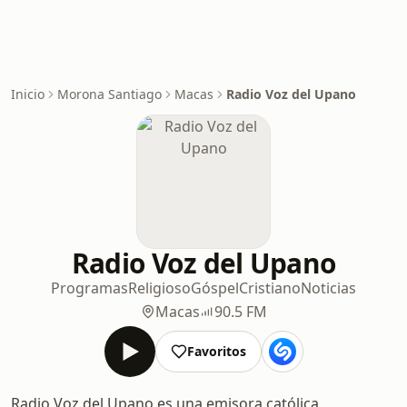
Inicio
Morona Santiago
Macas
Radio Voz del Upano
Radio Voz del Upano
Programas
Religioso
Góspel
Cristiano
Noticias
Macas
90.5 FM
Favoritos
Radio Voz del Upano es una emisora católica