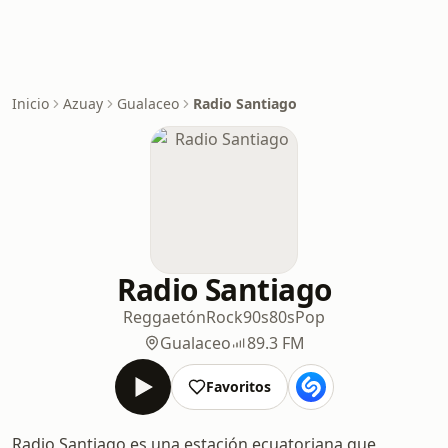
Inicio
Azuay
Gualaceo
Radio Santiago
Radio Santiago
Reggaetón
Rock
90s
80s
Pop
Gualaceo
89.3 FM
Favoritos
Radio Santiago es una estación ecuatoriana que