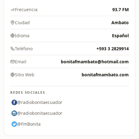
Frecuencia
93.7 FM
Ciudad
Ambato
Idioma
Español
Teléfono
+593 3 2829914
Email
bonitafmambato@hotmail.com
Sitio Web
bonitafmambato.com
REDES SOCIALES
@radiobonitaecuador
@radiobonitaecuador
@FmBonita