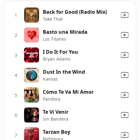
Back for Good (Radio Mix)
1
Take That
Basto una Mirada
2
Los Titanes
I Do It For You
3
Bryan Adams
Dust In the Wind
4
Kansas
Cómo Te Va Mi Amor
5
Pandora
Te Vi Venir
6
Sin Bandera
Tarzan Boy
7
Baltimora